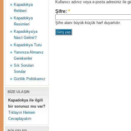
Kullanıcı adınız veya e-posta adresiniz ile gir
Kapadokya
Rehberi
Şifre:
*
Kapadokya
Şifre alanı büyük-küçük harf duyarlıdır.
Resimleri
Kapadokya'ya
Nasıl Gelinir?
Kapadokya Turu
Yanınıza Almanız
Gerekenler
Sık Sorulan
Sorular
Gizlilik Politikamız
BİZE ULAŞIN
Kapadokya ile ilgili
bir sorunuz mu var?
Tıklayın Hemen
Cevaplayalım