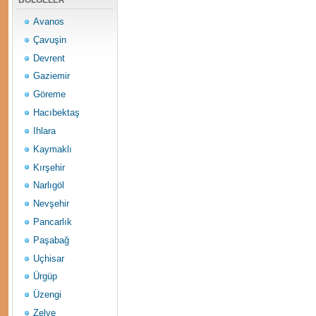
BÖLGELER
Avanos
Çavuşin
Devrent
Gaziemir
Göreme
Hacıbektaş
Ihlara
Kaymaklı
Kırşehir
Narlıgöl
Nevşehir
Pancarlık
Paşabağ
Uçhisar
Ürgüp
Üzengi
Zelve