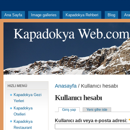
Ana Sayfa
Image galleries
Kapadokya Rehberi
Blog
Ar
Kapadokya Web.com
Anasayfa
/ Kullanıcı hesabı
HIZLI MENÜ
Kapadokya Gezi
Kullanıcı hesabı
Yerleri
Kapadokya
Giriş yap
Yeni şifre iste
Otelleri
Kullanıcı adı veya e-posta adresi:
Kapadokya
Restaurant