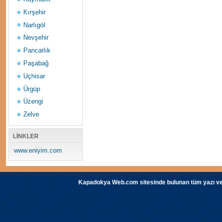
Kırşehir
Narlıgöl
Nevşehir
Pancarlık
Paşabağ
Uçhisar
Ürgüp
Üzengi
Zelve
LİNKLER
www.eniyim.com
Kapadokya Web.com sitesinde bulunan tüm yazı ve fot