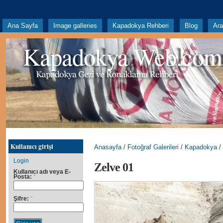
Ana Sayfa
Image galleries
Kapadokya Rehberi
Blog
Ar
Kapadokya Web.com
Kullanıcı girişi
Anasayfa
/
Fotoğraf Galerileri
/
Kapadokya
/
Login
Zelve 01
Kullanıcı adı veya E-
Posta:
*
Şifre:
*