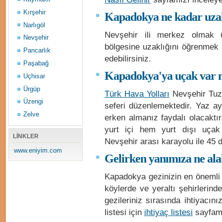
Kırşehir
Kapadokya ne kadar uzak
Narlıgöl
Nevşehir ili merkez olmak 
Nevşehir
bölgesine uzaklığını öğrenmek 
Pancarlık
edebilirsiniz.
Paşabağ
Kapadokya'ya uçak var 
Uçhisar
Ürgüp
Türk Hava Yolları
Nevşehir Tuzk
Üzengi
seferi düzenlemektedir. Yaz ayl
Zelve
erken almanız faydalı olacaktı
yurt içi hem yurt dışı uçak 
LİNKLER
Nevşehir arası karayolu ile 45 
www.eniyim.com
Gelirken yanımıza ne al
Kapadokya gezinizin en önemli 
köylerde ve yeraltı şehirlerind
gezileriniz sırasında ihtiyacın
listesi için
ihtiyaç listesi
sayfamız