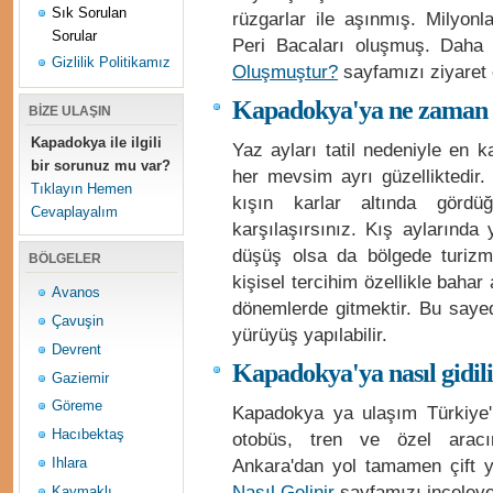
Sık Sorulan
rüzgarlar ile aşınmış. Milyon
Sorular
Peri Bacaları oluşmuş. Daha d
Gizlilik Politikamız
Oluşmuştur?
sayfamızı ziyaret e
Kapadokya'ya ne zaman g
BİZE ULAŞIN
Kapadokya ile ilgili
Yaz ayları tatil nedeniyle en 
bir sorunuz mu var?
her mevsim ayrı güzelliktedir. 
Tıklayın Hemen
kışın karlar altında görd
Cevaplayalım
karşılaşırsınız. Kış aylarında 
düşüş olsa da bölgede turiz
BÖLGELER
kişisel tercihim özellikle bahar
Avanos
dönemlerde gitmektir. Bu saye
Çavuşin
yürüyüş yapılabilir.
Devrent
Kapadokya'ya nasıl gidil
Gaziemir
Göreme
Kapadokya ya ulaşım Türkiye'
Hacıbektaş
otobüs, tren ve özel aracını
Ankara'dan yol tamamen çift yo
Ihlara
Nasıl Gelinir
sayfamızı inceleyeb
Kaymaklı