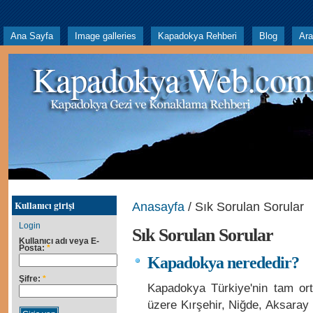
Ana Sayfa
Image galleries
Kapadokya Rehberi
Blog
Ar
Kapadokya Web.com
Kullanıcı girişi
Anasayfa
/ Sık Sorulan Sorular
Login
Sık Sorulan Sorular
Kullanıcı adı veya E-
Posta:
*
Kapadokya nerededir?
Şifre:
*
Kapadokya Türkiye'nin tam or
üzere Kırşehir, Niğde, Aksaray v