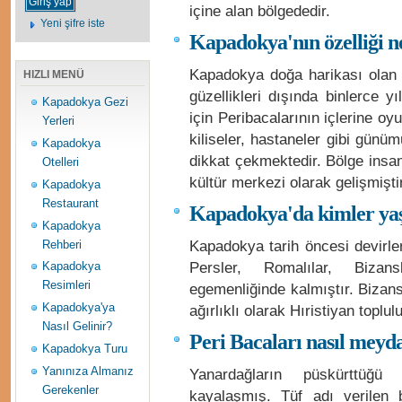
içine alan bölgededir.
Yeni şifre iste
Kapadokya'nın özelliği n
Kapadokya doğa harikası olan P
HIZLI MENÜ
güzellikleri dışında binlerce yı
Kapadokya Gezi
için Peribacalarının içlerine oyu
Yerleri
kiliseler, hastaneler gibi günüm
Kapadokya
dikkat çekmektedir. Bölge insanl
Otelleri
kültür merkezi olarak gelişmiştir
Kapadokya
Restaurant
Kapadokya'da kimler ya
Kapadokya
Kapadokya tarih öncesi devirler
Rehberi
Persler, Romalılar, Bizans
Kapadokya
Resimleri
egemenliğinde kalmıştır. Biza
Kapadokya'ya
ağırlıklı olarak Hıristiyan toplul
Nasıl Gelinir?
Peri Bacaları nasıl meyd
Kapadokya Turu
Yanınıza Almanız
Yanardağların püskürttüğü
Gerekenler
kayalaşmış. Tüf adı verilen 