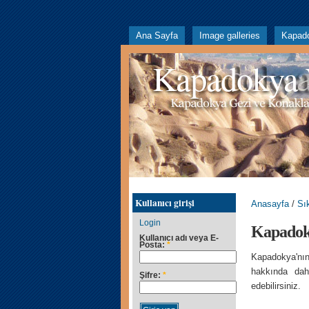
Ana Sayfa
Image galleries
Kapad
Kapadokya
Kullanıcı girişi
Anasayfa
/
Sı
Login
Kapadoky
Kullanıcı adı veya E-
Posta:
*
Kapadokya'nın
hakkında dah
Şifre:
*
edebilirsiniz.