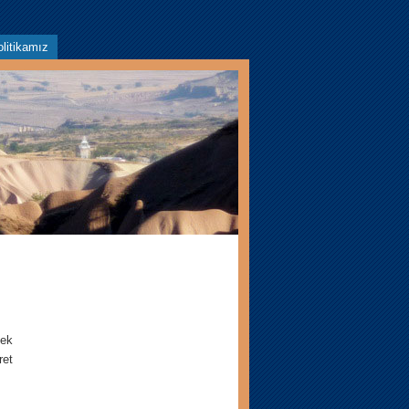
litikamız
mek
ret