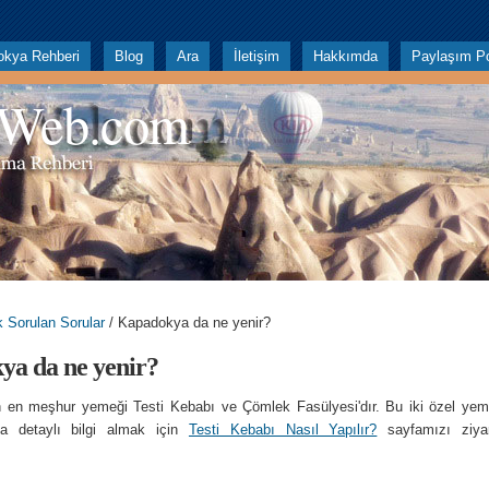
okya Rehberi
Blog
Ara
İletişim
Hakkımda
Paylaşım Po
 Web.com
k Sorulan Sorular
/ Kapadokya da ne yenir?
a da ne yenir?
 en meşhur yemeği Testi Kebabı ve Çömlek Fasülyesi'dır. Bu iki özel ye
a detaylı bilgi almak için
Testi Kebabı Nasıl Yapılır?
sayfamızı ziya