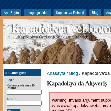
Ana Sayfa
Image galleries
Kapadokya Rehberi
Blog
Ar
Kapadokya Web.com
Kullanıcı girişi
Anasayfa
/
Blog
/ Kapadokya'da 
Login
Kapadokya'da Alışveriş
Kullanıcı adı veya E-
Posta:
*
Şifre:
*
warning: Invalid argument suppli
/var/www/kapadokyaweb.com/pub