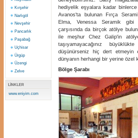
hediyelik eşyalara kadar binlerc
Kırşehir
Avanos'ta bulunan Fırça Seramik
Narlıgöl
Elma, Venessa Seramik gibi 
Nevşehir
çarşısında da birçok atölye bulu
Pancarlık
ile meşhur Chez Galip'in atöl
Paşabağ
taşıyamayacağınız büyüklük
Uçhisar
düşünürseniz hiç dert etmeyin çü
Ürgüp
dünyanın herhangi bir yerine özel k
Üzengi
Bölge Şarabı
Zelve
LİNKLER
www.eniyim.com