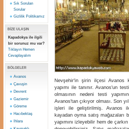
Sık Sorulan
Sorular
Gizlilik Politikamız
BİZE ULAŞIN
Kapadokya ile ilgili
bir sorunuz mu var?
Tıklayın Hemen
Cevaplayalım
BÖLGELER
Avanos
Nevşehir'in şirin ilçesi Avanos 
Çavuşin
yapımı ile tanınır. Avanos'un te
Devrent
olmasının nedeni testi yapımın
Gaziemir
Avanos'tan çıkıyor olması. Son yıl
Göreme
işleri ile geliştirilmiş. Avanos
Hacıbektaş
kayadan oyma satış mağazaları b
yapımını izleyebilir hem de çarkın
Ihlara
deneyebilirsiniz. Satış mağazal
Kaymaklı