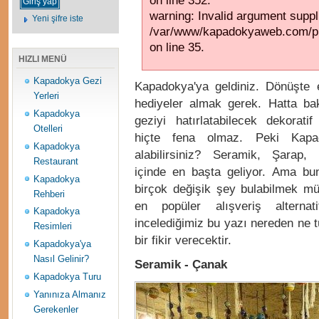
on line 352.
warning: Invalid argument suppli
Yeni şifre iste
/var/www/kapadokyaweb.com/pub
on line 35.
HIZLI MENÜ
Kapadokya Gezi
Kapadokya'ya geldiniz. Dönüşte
Yerleri
hediyeler almak gerek. Hatta ba
Kapadokya
geziyi hatırlatabilecek dekoratif
Otelleri
hiçte fena olmaz. Peki Kapad
Kapadokya
alabilirsiniz? Seramik, Şarap,
Restaurant
içinde en başta geliyor. Ama bun
Kapadokya
birçok değişik şey bulabilmek m
Rehberi
en popüler alışveriş alternatif
Kapadokya
incelediğimiz bu yazı nereden ne tür
Resimleri
bir fikir verecektir.
Kapadokya'ya
Nasıl Gelinir?
Seramik - Çanak
Kapadokya Turu
Yanınıza Almanız
Gerekenler