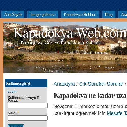
Ana Sayfa
Image galleries
Kapadokya Rehberi
Blog
Ar
Kapadokya Web.com
Kullanıcı girişi
Anasayfa
/
Sık Sorulan Sorular
/
Login
Kapadokya ne kadar uzak
Kullanıcı adı veya E-
Posta:
*
Nevşehir ili merkez olmak üzere 
uzaklığını öğrenmek için
Mesafe T
Şifre:
*