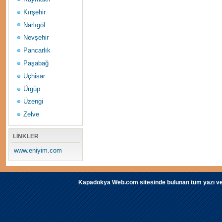
Kırşehir
Narlıgöl
Nevşehir
Pancarlık
Paşabağ
Uçhisar
Ürgüp
Üzengi
Zelve
LİNKLER
www.eniyim.com
Kapadokya Web.com sitesinde bulunan tüm yazı ve fot