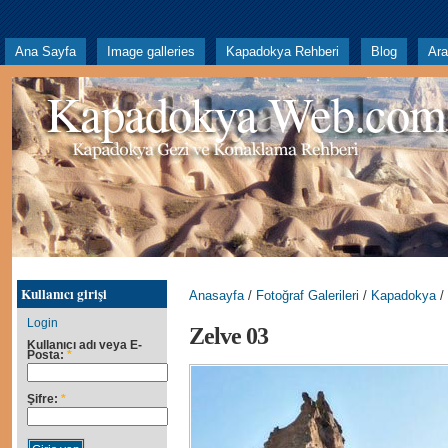
Ana Sayfa
Image galleries
Kapadokya Rehberi
Blog
Ar
Kapadokya Web.com
Kullanıcı girişi
Anasayfa
/
Fotoğraf Galerileri
/
Kapadokya
/
Login
Zelve 03
Kullanıcı adı veya E-
Posta:
*
Şifre:
*