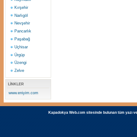
Kırşehir
Narlıgöl
Nevşehir
Pancarlık
Paşabağ
Uçhisar
Ürgüp
Üzengi
Zelve
LİNKLER
www.eniyim.com
Kapadokya Web.com sitesinde bulunan tüm yazı ve fot