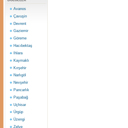
BÖLGELER
Avanos
Çavuşin
Devrent
Gaziemir
Göreme
Hacıbektaş
Ihlara
Kaymaklı
Kırşehir
Narlıgöl
Nevşehir
Pancarlık
Paşabağ
Uçhisar
Ürgüp
Üzengi
Zelve