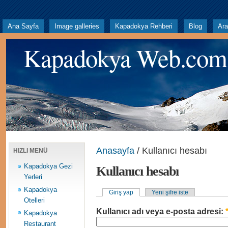
Ana Sayfa
Image galleries
Kapadokya Rehberi
Blog
Ar
Kapadokya Web.com
Anasayfa
/ Kullanıcı hesabı
HIZLI MENÜ
Kapadokya Gezi
Kullanıcı hesabı
Yerleri
Kapadokya
Giriş yap
Yeni şifre iste
Otelleri
Kullanıcı adı veya e-posta adresi:
Kapadokya
Restaurant