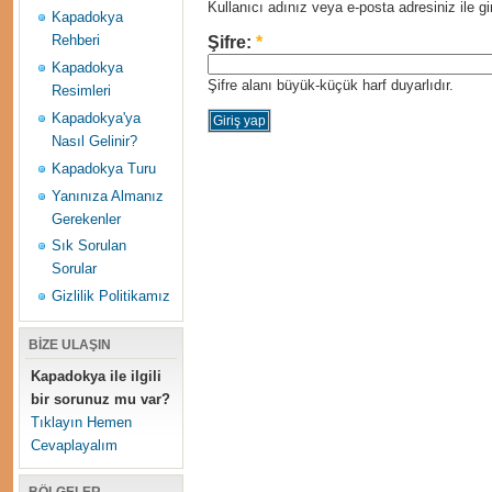
Kullanıcı adınız veya e-posta adresiniz ile gir
Kapadokya
Rehberi
Şifre:
*
Kapadokya
Şifre alanı büyük-küçük harf duyarlıdır.
Resimleri
Kapadokya'ya
Nasıl Gelinir?
Kapadokya Turu
Yanınıza Almanız
Gerekenler
Sık Sorulan
Sorular
Gizlilik Politikamız
BİZE ULAŞIN
Kapadokya ile ilgili
bir sorunuz mu var?
Tıklayın Hemen
Cevaplayalım