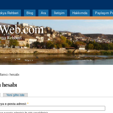
okya Rehberi
Blog
Ara
İletişim
Hakkımda
Paylaşım Po
 Web.com
llanıcı hesabı
ı hesabı
Yeni şifre iste
veya e-posta adresi:
*
ya e-posta adresiniz ile giriş yapabilirsiniz.