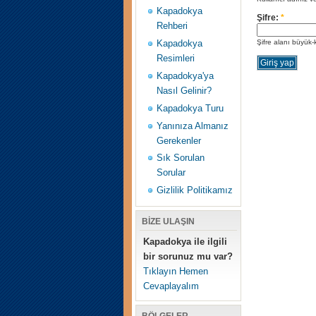
Kapadokya
Şifre:
*
Rehberi
Şifre alanı büyük-
Kapadokya
Resimleri
Kapadokya'ya
Nasıl Gelinir?
Kapadokya Turu
Yanınıza Almanız
Gerekenler
Sık Sorulan
Sorular
Gizlilik Politikamız
BİZE ULAŞIN
Kapadokya ile ilgili
bir sorunuz mu var?
Tıklayın Hemen
Cevaplayalım