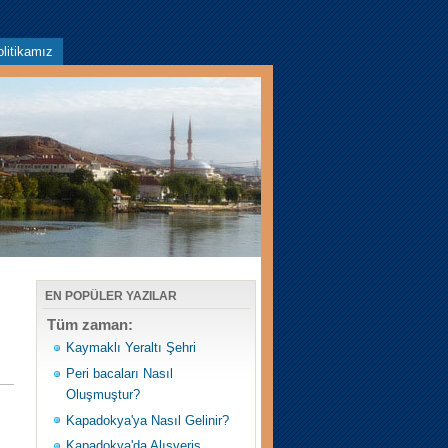
litikamız
EN POPÜLER YAZILAR
Tüm zaman:
Kaymaklı Yeraltı Şehri
Peri bacaları Nasıl
Oluşmuştur?
Kapadokya'ya Nasıl Gelinir?
Kapadokya'da Alışveriş