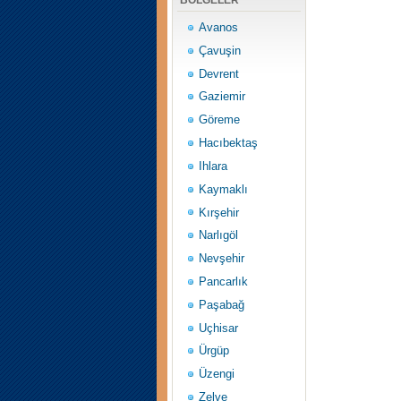
BÖLGELER
Avanos
Çavuşin
Devrent
Gaziemir
Göreme
Hacıbektaş
Ihlara
Kaymaklı
Kırşehir
Narlıgöl
Nevşehir
Pancarlık
Paşabağ
Uçhisar
Ürgüp
Üzengi
Zelve