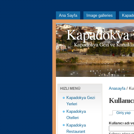
Ana Sayfa
Image galleries
Kapad
Kapadokya
Anasayfa
/ Ku
HIZLI MENÜ
Kapadokya Gezi
Kullanıc
Yerleri
Kapadokya
Giriş yap
Otelleri
Kullanıcı adı 
Kapadokya
Restaurant
Kullanıcı adınız ve