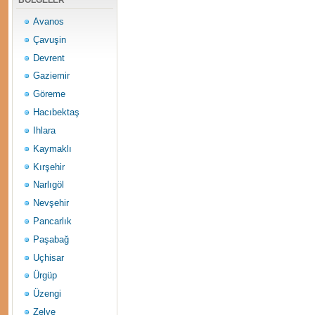
BÖLGELER
Avanos
Çavuşin
Devrent
Gaziemir
Göreme
Hacıbektaş
Ihlara
Kaymaklı
Kırşehir
Narlıgöl
Nevşehir
Pancarlık
Paşabağ
Uçhisar
Ürgüp
Üzengi
Zelve