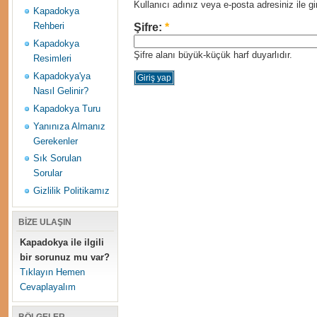
Kullanıcı adınız veya e-posta adresiniz ile gir
Kapadokya
Rehberi
Şifre:
*
Kapadokya
Şifre alanı büyük-küçük harf duyarlıdır.
Resimleri
Kapadokya'ya
Nasıl Gelinir?
Kapadokya Turu
Yanınıza Almanız
Gerekenler
Sık Sorulan
Sorular
Gizlilik Politikamız
BİZE ULAŞIN
Kapadokya ile ilgili
bir sorunuz mu var?
Tıklayın Hemen
Cevaplayalım