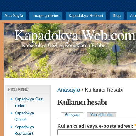
Ana Sayfa
Image galleries
Kapadokya Rehberi
Blog
Ar
Kapadokya Web.com
Anasayfa
/ Kullanıcı hesabı
HIZLI MENÜ
Kapadokya Gezi
Kullanıcı hesabı
Yerleri
Kapadokya
Giriş yap
Yeni şifre iste
Otelleri
Kullanıcı adı veya e-posta adresi:
Kapadokya
Restaurant